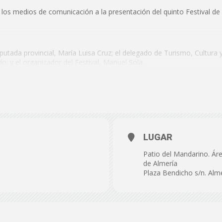
de
los medios de comunicación a la presentación del quinto Festival de 
iputada provincial, María Luisa Cruz; el delegado de Turismo, Cultura 
o; y el organizador del Festival, Manuel Sola.
Almería
bre de 2025
. Área de Cultura de la Diputación de Almería. Plaza Bendicho 
LUGAR
Patio del Mandarino. Áre
de Almería
Plaza Bendicho s/n. Alm