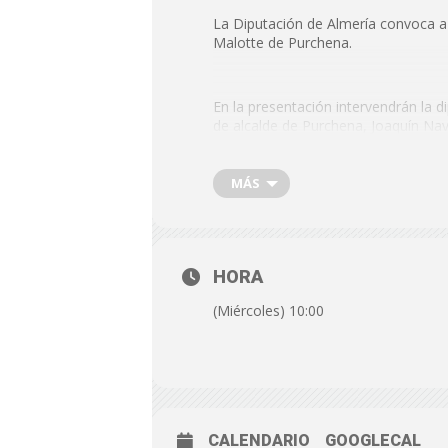
La Diputación de Almería convoca a 
Malotte de Purchena.
En la presentación intervendrán la d
de alcalde de Purchena, Joaquín Naví
MÁS
FECHA: Miércoles, 17 de septiem
HORA: 10:00 horas
LUGAR: En el Patio del Mandarino
HORA
(Miércoles) 10:00
CALENDARIO
GOOGLECAL