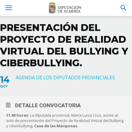
PRESENTACIÓN DEL
PROYECTO DE REALIDAD
VIRTUAL DEL BULLYING Y
CIBERBULLYING.
14
AGENDA DE LOS DIPUTADOS PROVINCIALES
OCT
DETALLE CONVOCATORIA
11.00 horas:
La diputada provincial, María Luisa Cruz, asiste al
acto de presentación del Proyecto de Realidad Virtual del Bullying
y Ciberbullying.
Casa de las Mariposas.