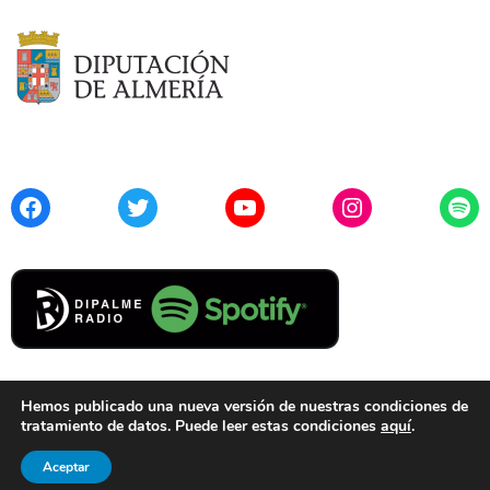
Facebook
Twitter
YouTube
Instagram
Spo
Hemos publicado una nueva versión de nuestras condiciones de
tratamiento de datos. Puede leer estas condiciones
aquí
.
Contacto
Aviso Legal
Privacidad
Cookies
Aceptar
© 2021 Diputación de Almería. Todos los derechos reservados.