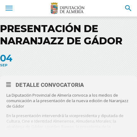
PRESENTACIÓN DE
NARANJAZZ DE GÁDOR
04
SEP
DETALLE CONVOCATORIA
La Diputación Provincial de Almería convoca a los medios de
comunicación a la presentación de la nueva edición de Naranjazz
de Gádor
En la presentación intervendrá la vicepresidenta y diputada de
Cultura, Cine e Identidad Almeriense, Almudena Morales; la
alcaldesa de Gádor, Lourdes Ramos; la presidenta de la
Asociación Musical de Gádor, Nieves Alonso y Adrián Maqueda en