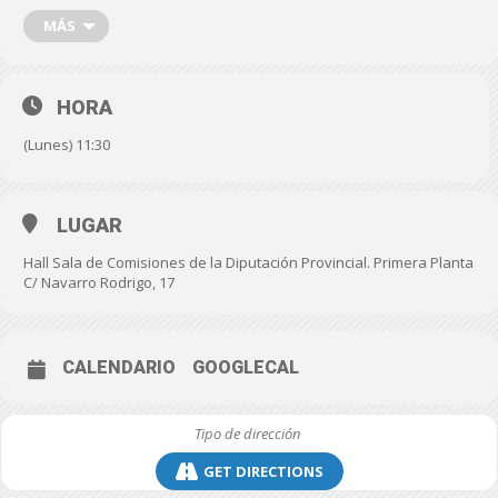
representación de la organización.
MÁS
FECHA: Lunes, 4 de septiembre de 2023.
HORA: 11:30 h.
HORA
LUGAR: HALL de la Sala de Comisiones de la Diputación.
(Lunes) 11:30
Primera Planta del Palacio Provincial. Calle Navarro Rodrigo,
17.
LUGAR
Hall Sala de Comisiones de la Diputación Provincial. Primera Planta
C/ Navarro Rodrigo, 17
CALENDARIO
GOOGLECAL
GET DIRECTIONS