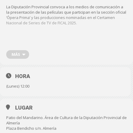
La Diputación Provincial convoca a los medios de comunicación a
la presentación de las películas que participan en la sección oficial
‘Ópera Prima’ y las producciones nominadas en el Certamen
Nacional de Series de TV de FICAL 2025.
En la presentación intervendrán la diputada de Cultura, Cine e
Identidad Almeriense, Almudena Morales y el director de FICAL,
Enrique Iznaola.
MÁS
FECHA: Lunes, 27 de octubre de 2025
HORA
HORA: 12:00 horas
(Lunes) 12:00
LUGAR: Patio del Mandarino, sede de Cultura, Cine e
Identidad Almeriense en la Plaza Bendicho s/n, Almería.
LUGAR
Patio del Mandarino. Área de Cultura de la Diputación Provincial de
Almería
Plaza Bendicho s/n. Almería