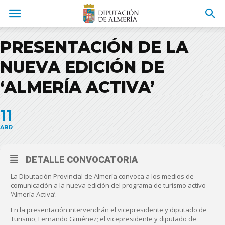
PRESENTACIÓN DE LA
NUEVA EDICIÓN DE
‘ALMERÍA ACTIVA’
11
ABR
DETALLE CONVOCATORIA
La Diputación Provincial de Almería convoca a los medios de
comunicación a la nueva edición del programa de turismo activo
‘Almería Activa’.
En la presentación intervendrán el vicepresidente y diputado de
Turismo, Fernando Giménez; el vicepresidente y diputado de