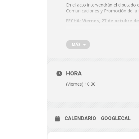
En el acto intervendrán el diputad
Comunicaciones y Promoción de la Ci
FECHA: Viernes, 27 de octubre de
HORA: 10:30 h.
LUGAR: En el Hall de la Sala de C
MÁS
HORA
(Viernes) 10:30
CALENDARIO
GOOGLECAL