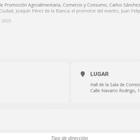
de
o de Promoción Agroalimentaria, Comercio y Consumo, Carlos Sánchez;
udad, Joaquín Pérez de la Blanca; el promotor del evento, Juan Felip
 2023
omisiones, calle Navarro Rodrigo, nº 17, Almería
Almería
LUGAR
Hall de la Sala de Comis
Calle Navarro Rodrigo, 1