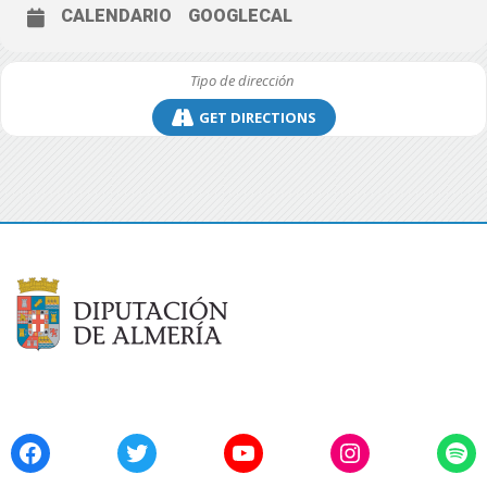
CALENDARIO
GOOGLECAL
GET DIRECTIONS
Facebook
Twitter
YouTube
Instagram
Spo