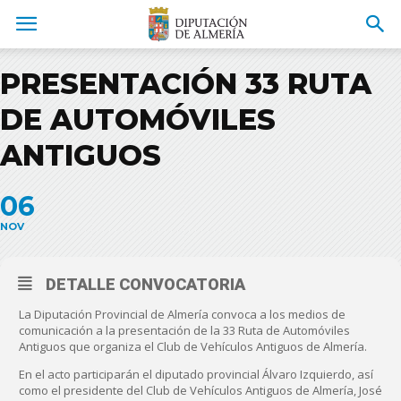
PRESENTACIÓN 33 RUTA
DE AUTOMÓVILES
ANTIGUOS
06
NOV
DETALLE CONVOCATORIA
La Diputación Provincial de Almería convoca a los medios de
comunicación a la presentación de la 33 Ruta de Automóviles
Antiguos que organiza el Club de Vehículos Antiguos de Almería.
En el acto participarán el diputado provincial Álvaro Izquierdo, así
como el presidente del Club de Vehículos Antiguos de Almería, José