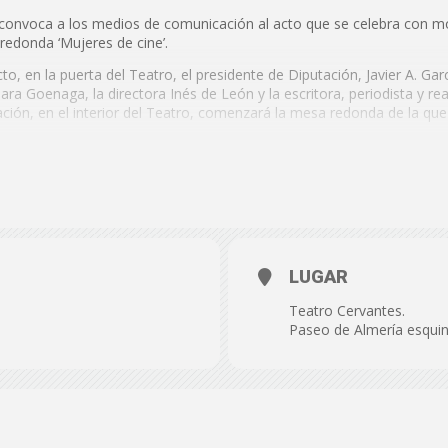
de
 convoca a los medios de comunicación al acto que se celebra con mo
redonda ‘Mujeres de cine’.
acto, en la puerta del Teatro, el presidente de Diputación, Javier A. Ga
ra Goenaga, la directora Inés de León y la escritora, periodista y re
ción, en el interior del Teatro, comenzará la mesa redonda de la q
Almería
LUGAR
Teatro Cervantes.
Paseo de Almería esquin