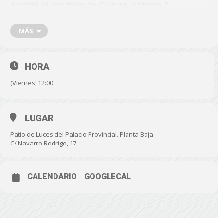
Asistirá el diputado de Cultura, Antonio J.
Rodríguez, la directora de los Cursos de Verano,
Pilar Jerez y los participantes en la Mesa
MÁS
Redonda: Enrique Iznaola, Montxo Armendáriz,
Puy Oria, Juan Gabriel García, Patricia Ferreira,
Alberto Ammann y Cristina Plazas.
HORA
(Viernes) 12:00
LUGAR
Patio de Luces del Palacio Provincial. Planta Baja.
C/ Navarro Rodrigo, 17
CALENDARIO
GOOGLECAL