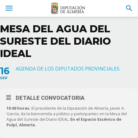
MESA DEL AGUA DEL
SURESTE DEL DIARIO
IDEAL
16
AGENDA DE LOS DIPUTADOS PROVINCIALES
SEP
DETALLE CONVOCATORIA
10:00 horas.
El presidente de la Diputación de Almería, Javier A.
García, da la bienvenida a público y participantes en la Mesa del
Agua del Sureste del Diario IDEAL.
En el Espacio Escénico de
Pulpí, Almería.