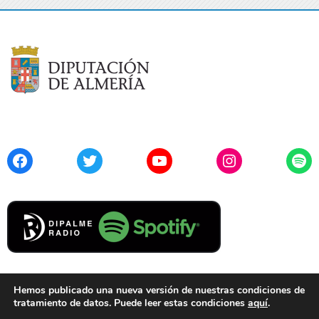
Facebook
Twitter
YouTube
Instagram
Spo
Hemos publicado una nueva versión de nuestras condiciones de
tratamiento de datos. Puede leer estas condiciones
aquí
.
Contacto
Aviso Legal
Privacidad
Cookies