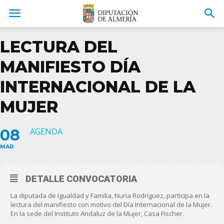
LECTURA DEL
MANIFIESTO DÍA
INTERNACIONAL DE LA
MUJER
08
AGENDA
MAR
DETALLE CONVOCATORIA
La diputada de Igualdad y Familia, Nuria Rodríguez, participa en la
lectura del manifiesto con motivo del Día Internacional de la Mujer.
En la sede del Instituto Andaluz de la Mujer, Casa Fischer.