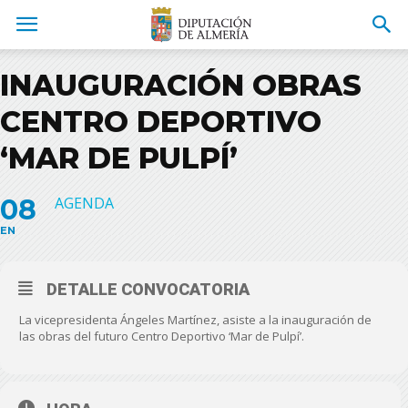
INAUGURACIÓN OBRAS
CENTRO DEPORTIVO
‘MAR DE PULPÍ’
08
AGENDA
EN
DETALLE CONVOCATORIA
La vicepresidenta Ángeles Martínez, asiste a la inauguración de
las obras del futuro Centro Deportivo ‘Mar de Pulpí’.