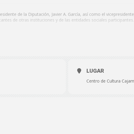
de
esidente de la Diputación, Javier A. García, así como el vicepresidente
tes de otras instituciones y de las entidades sociales participantes.
de 2023
Almería
s.
LUGAR
Centro de Cultura Cajama