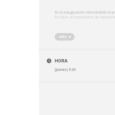
En la inauguración intervendrán el pr
Escobar; acompañados de representan
FECHA: Jueves, 14 de diciembre 
MÁS
HORA: 09.30 h.
LUGAR: Edificio de las Mariposa
HORA
(Jueves) 9:30