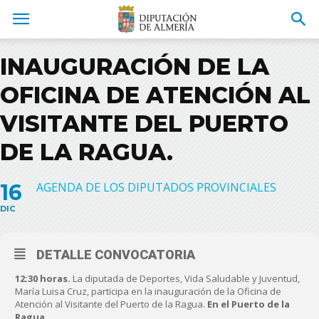
INAUGURACIÓN DE LA
OFICINA DE ATENCIÓN AL
VISITANTE DEL PUERTO
DE LA RAGUA.
16
AGENDA DE LOS DIPUTADOS PROVINCIALES
DIC
DETALLE CONVOCATORIA
12:30 horas.
La diputada de Deportes, Vida Saludable y Juventud,
María Luisa Cruz, participa en la inauguración de la Oficina de
Atención al Visitante del Puerto de la Ragua.
En el Puerto de la
Ragua.