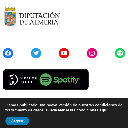
Facebook
Twitter
YouTube
Instagram
Spo
Hemos publicado una nueva versión de nuestras condiciones de
tratamiento de datos. Puede leer estas condiciones
aquí
.
Contacto
Aviso Legal
Privacidad
Cookies
Aceptar
© 2021 Diputación de Almería. Todos los derechos reservados.