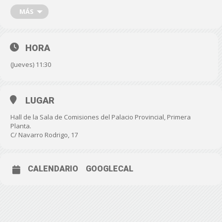
Cultura, Antonio Jesús Rodríguez así como los
MÁS
productores Andrés Santana, el director Antonio
Pérez Molero y la directora de arte Laia Ateca.
HORA
(Jueves) 11:30
LUGAR
Hall de la Sala de Comisiones del Palacio Provincial, Primera
Planta.
C/ Navarro Rodrigo, 17
CALENDARIO
GOOGLECAL