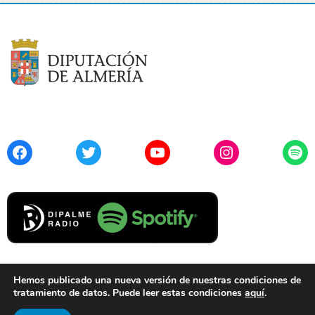
Facebook
Twitter
YouTube
Instagram
Spo
Hemos publicado una nueva versión de nuestras condiciones de
tratamiento de datos. Puede leer estas condiciones
aquí
.
Contacto
Aviso Legal
Privacidad
Cookies