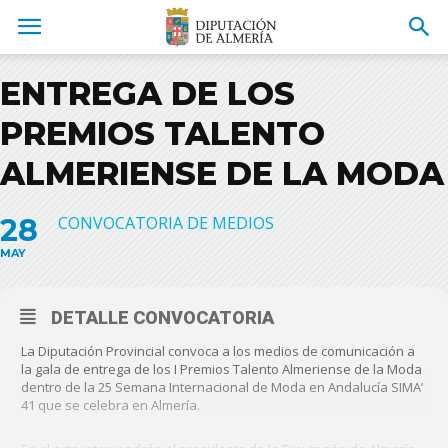
ENTREGA DE LOS
PREMIOS TALENTO
ALMERIENSE DE LA MODA
28
CONVOCATORIA DE MEDIOS
MAY
DETALLE CONVOCATORIA
La Diputación Provincial convoca a los medios de comunicación a
la gala de entrega de los I Premios Talento Almeriense de la Moda
dentro de la 25 Semana Internacional de Moda en Andalucía SIMA’
41 que se celebra en Almería.