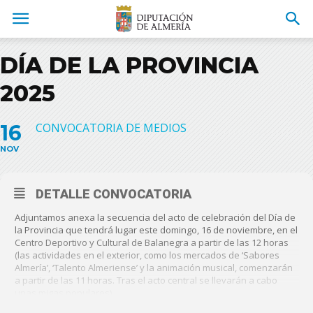
DÍA DE LA PROVINCIA
2025
16
CONVOCATORIA DE MEDIOS
NOV
DETALLE CONVOCATORIA
Adjuntamos anexa la secuencia del acto de celebración del Día de
la Provincia que tendrá lugar este domingo, 16 de noviembre, en el
Centro Deportivo y Cultural de Balanegra a partir de las 12 horas
(las actividades en el exterior, como los mercados de ‘Sabores
Almería’, ‘Talento Almeriense’ y la animación musical, comenzarán
a partir de las 11 horas. Tras el acto central se llevarán a cabo
unas migas populares).