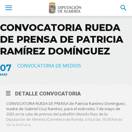
CONVOCATORIA RUEDA
DE PRENSA DE PATRICIA
RAMÍREZ DOMÍNGUEZ
07
CONVOCATORIA DE MEDIOS
MAY
DETALLE CONVOCATORIA
CONVOCATORIA RUEDA DE PRENSA de Patricia Ramírez Domínguez,
madre de Gabriel Cruz Ramírez, para el miércoles 7 de mayo de
2025 en la sala de prensa del pabellón Moisés Ruiz de la
Diputación de Almería (Carretera de Ronda, s/n) a las 10:30 horas
de la Mañana.