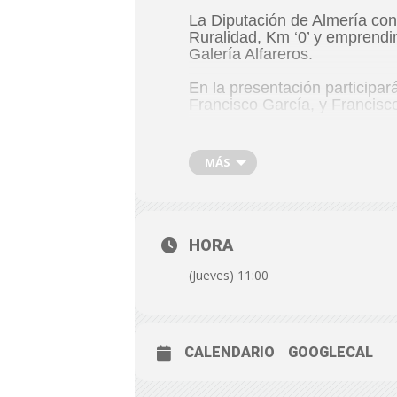
La Diputación de Almería con
Ruralidad, Km ‘0’ y emprendim
Galería Alfareros.
En la presentación participar
Francisco García, y Francisc
FECHA:
Jueves, 1 de julio d
HORA:
11:00 h.
MÁS
Lugar:
Galería Alfareros. Ca
HORA
(Jueves) 11:00
CALENDARIO
GOOGLECAL