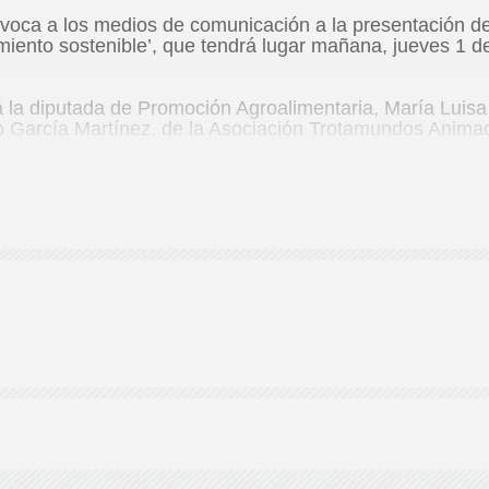
de
voca a los medios de comunicación a la presentación d
iento sostenible’, que tendrá lugar mañana, jueves 1 de 
á la diputada de Promoción Agroalimentaria, María Luisa 
o García Martínez, de la Asociación Trotamundos Anima
Almería
e 2021.
lle Rambla Alfareros, 21. Bajo