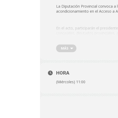
La Diputación Provincial convoca a 
acondicionamiento en el Acceso a 
En el acto, participarán el presiden
concejales, diputados provinciales, 
MÁS
FECHA: Miércoles, 8 de octubre d
HORA: 11:00 horas
LUGAR: Calle Castillo (Armuña d
HORA
https://maps.app.goo.gl/RN5gGDyU
(Miércoles) 11:00