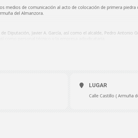
de
los medios de comunicación al acto de colocación de primera piedra 
Armuña del Almanzora.
te de Diputación, Javier A. García, así como el alcalde, Pedro Anton
así como personal técnico y la empresa adjudicataria.
Almería
e 2025
e Almanzora)
LUGAR
TGSpMjrJA
Calle Castillo ( Armuña 