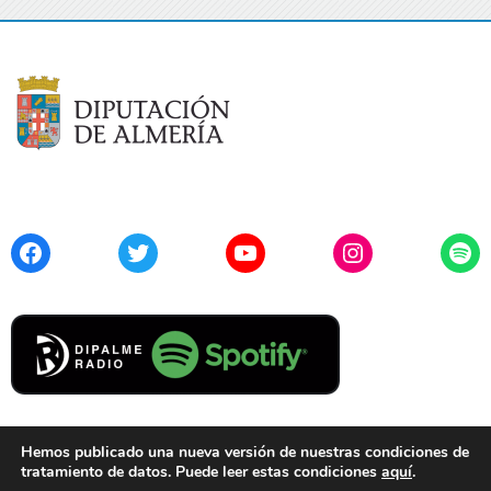
Facebook
Twitter
YouTube
Instagram
Spo
Hemos publicado una nueva versión de nuestras condiciones de
tratamiento de datos. Puede leer estas condiciones
aquí
.
Contacto
Aviso Legal
Privacidad
Cookies