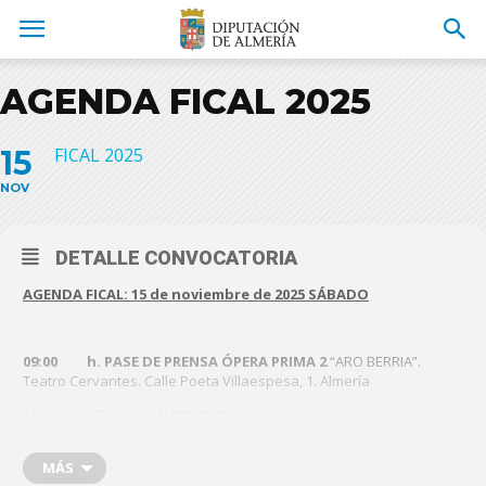
AGENDA FICAL 2025
15
FICAL 2025
NOV
DETALLE CONVOCATORIA
AGENDA FICAL:
15 de noviembre de 2025 SÁBADO
09:00 h. PASE DE PRENSA ÓPERA PRIMA 2
“ARO BERRIA”.
Teatro Cervantes. Calle Poeta Villaespesa, 1. Almería
10:30 h. EXPOSICIÓN PINTURA
“34 ROSTROS”. Sala La Jaquería. C.
la Vega, 44, 04007 Almería
10:30 h.
MÁS
Visitas a la casa del Cine turno mañana. Casa del Cine.