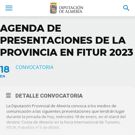
AGENDA DE
PRESENTACIONES DE LA
PROVINCIA EN FITUR 2023
18
CONVOCATORIA
EN
DETALLE CONVOCATORIA
La Diputación Provincial de Almería convoca a los medios de
comunicación a las siguientes presentaciones que tendrán lugar
durante la jornada de hoy, miércoles 18 de enero, en el stand del
destino ‘Costa de Almería’ en la Feria Internacional de Turismo,
FITUR, Pabellón nº 5 de IFEMA.