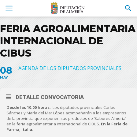
FERIA AGROALIMENTARIA
INTERNACIONAL DE
CIBUS
08
AGENDA DE LOS DIPUTADOS PROVINCIALES
MAY
DETALLE CONVOCATORIA
Desde las 10:00 horas.
Los diputados provinciales Carlos
Sánchez y María del Mar López acompañarán a los empresarios
de la provincia que exponen sus productos de ‘Sabores Almería’
en la feria agroalimentaria internacional de CIBUS.
En la Feria de
Parma, Italia.