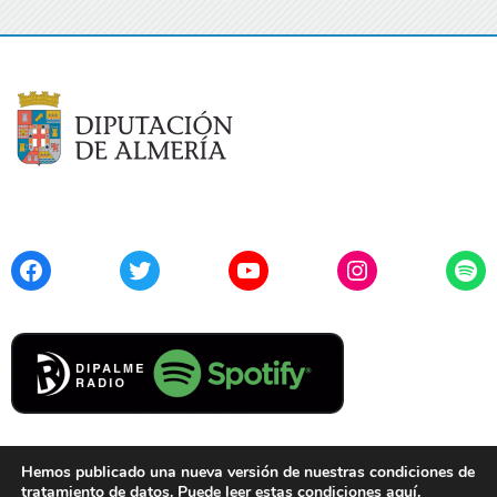
Facebook
Twitter
YouTube
Instagram
Spo
Hemos publicado una nueva versión de nuestras condiciones de
tratamiento de datos. Puede leer estas condiciones
aquí
.