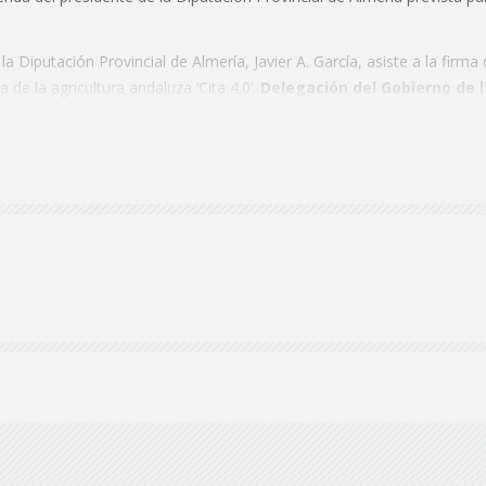
de
 la Diputación Provincial de Almería, Javier A. García, asiste a la firm
 de la agricultura andaluza ‘Cita 4.0’.
Delegación del Gobierno de l
Almería
la Diputación Provincial de Almería, Javier A. García, asiste a la visita
a realizar al Parque Científico-Tecnológico de Almería (PITA) y a l
lmería (PITA). Av. De la Innovación, 15.