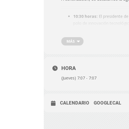
10:30 horas:
El presidente de
polo de innovación tecnológica
Almería, 68.
MÁS
12:00 horas:
El presidente de 
Andalucía, Juanma Moreno, va 
Científico-Tecnológico de A
HORA
(Jueves) 7:07 - 7:07
CALENDARIO
GOOGLECAL