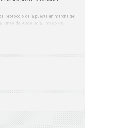
a del protocolo de la puesta en marcha del
a Junta de Andalucía. Paseo de
 que el presidente de la Junta de
a empresa Única Group.
En el Parque