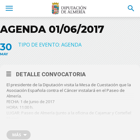
AGENDA 01/06/2017
30
TIPO DE EVENTO: AGENDA
MAY
DETALLE CONVOCATORIA
El presidente de la Diputación visita la Mesa de Cuestación que la
Asociación Española contra el Cáncer instalará en el Paseo de
Almería.
FECHA: 1 de Junio de 2017
HORA: 11:00 h.
LUGAR: Paseo de Almería (junto a la oficina de Cajamar y Cortefiel
Mujer)
El presidente de la Diputación, Gabriel Amat, acompañado de más
miembros de la corporación provincial asiste a la entrega de
MÁS
Galardones Únicos de AJE Almería.