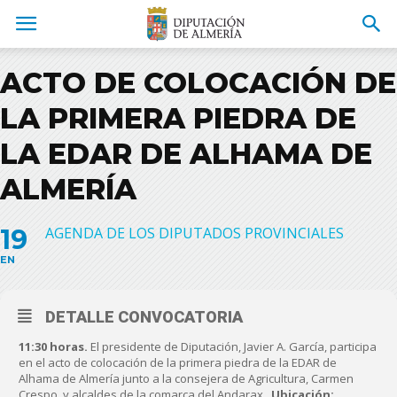
ACTO DE COLOCACIÓN DE
LA PRIMERA PIEDRA DE
LA EDAR DE ALHAMA DE
ALMERÍA
19
AGENDA DE LOS DIPUTADOS PROVINCIALES
EN
DETALLE CONVOCATORIA
11:30 horas.
El presidente de Diputación, Javier A. García, participa
en el acto de colocación de la primera piedra de la EDAR de
Alhama de Almería junto a la consejera de Agricultura, Carmen
Crespo, y alcaldes de la comarca del Andarax.
Ubicación: