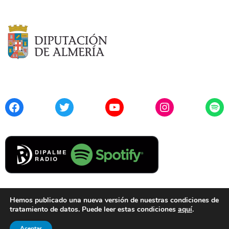
Facebook
Twitter
YouTube
Instagram
Spo
Hemos publicado una nueva versión de nuestras condiciones de
tratamiento de datos. Puede leer estas condiciones
aquí
.
Contacto
Aviso Legal
Privacidad
Cookies
Aceptar