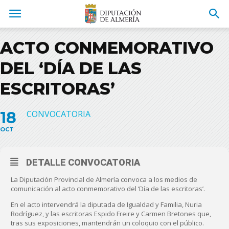
ACTO CONMEMORATIVO
DEL ‘DÍA DE LAS
ESCRITORAS’
18
CONVOCATORIA
OCT
DETALLE CONVOCATORIA
La Diputación Provincial de Almería convoca a los medios de
comunicación al acto conmemorativo del ‘Día de las escritoras’.
En el acto intervendrá la diputada de Igualdad y Familia, Nuria
Rodríguez, y las escritoras Espido Freire y Carmen Bretones que,
tras sus exposiciones, mantendrán un coloquio con el público.