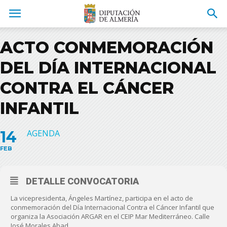
ACTO CONMEMORACIÓN
DEL DÍA INTERNACIONAL
CONTRA EL CÁNCER
INFANTIL
14
AGENDA
FEB
DETALLE CONVOCATORIA
La vicepresidenta, Ángeles Martínez, participa en el acto de
conmemoración del Día Internacional Contra el Cáncer Infantil que
organiza la Asociación ARGAR en el CEIP Mar Mediterráneo. Calle
José Morales Abad.