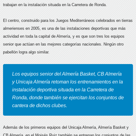
trabajan en la instalación situada en la Carretera de Ronda.
El centro, construido para los Juegos Mediterráneos celebrados en tierras
almerienses en 2005, es una de las instalaciones deportivas que más
actividad en toda la capital de Almería, y es que son tres los equipos
senior que actúan en las mejores categorías nacionales. Ningún otro
pabellón logra algo similar.
Los equipos senior del Almería Basket, CB Almería
y Unicaja Almería retoman los entrenamientos en la
instalación deportiva situada en la Carretera de
Ronda, donde también se ejercitan los conjuntos de
cantera de dichos clubes.
Además de los primeros equipos del Unicaja Almería, Almería Basket y
CB Almería, en el Moisés Ruiz también se entrenan los conjuntos de las