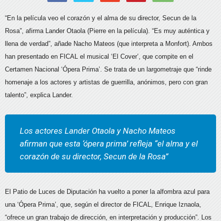
“En la película veo el corazón y el alma de su director, Secun de la
Rosa”, afirma Lander Otaola (Pierre en la película). “Es muy auténtica y
llena de verdad”, añade Nacho Mateos (que interpreta a Monfort). Ambos
han presentado en FICAL el musical ‘El Cover’, que compite en el
Certamen Nacional ‘Ópera Prima’. Se trata de un largometraje que “rinde
homenaje a los actores y artistas de guerrilla, anónimos, pero con gran
talento”, explica Lander.
Los actores Lander Otaola y Nacho Mateos
afirman que esta ‘ópera prima’ refleja “el alma y el
corazón de su director, Secun de la Rosa”
El Patio de Luces de Diputación ha vuelto a poner la alfombra azul para
una ‘Ópera Prima’, que, según el director de FICAL, Enrique Iznaola,
“ofrece un gran trabajo de dirección, en interpretación y producción”. Los