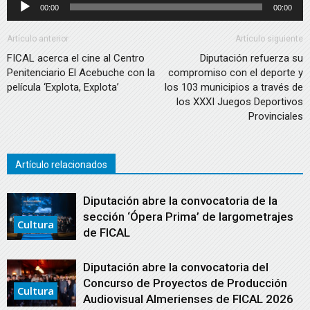
Reproductor
00:00
00:00
audio
de
audio
Artículo anterior
Artículo siguiente
FICAL acerca el cine al Centro
Diputación refuerza su
Penitenciario El Acebuche con la
compromiso con el deporte y
película ‘Explota, Explota’
los 103 municipios a través de
los XXXI Juegos Deportivos
Provinciales
Artículo relacionados
Diputación abre la convocatoria de la
sección ‘Ópera Prima’ de largometrajes
Cultura
de FICAL
Diputación abre la convocatoria del
Concurso de Proyectos de Producción
Cultura
Audiovisual Almerienses de FICAL 2026