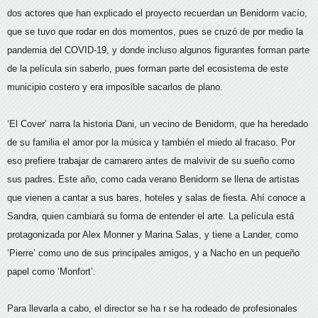
dos actores que han explicado el proyecto recuerdan un Benidorm vacío,
que se tuvo que rodar en dos momentos, pues se cruzó de por medio la
pandemia del COVID-19, y donde incluso algunos figurantes forman parte
de la película sin saberlo, pues forman parte del ecosistema de este
municipio costero y era imposible sacarlos de plano.
‘El Cover’ narra la historia Dani, un vecino de Benidorm, que ha heredado
de su familia el amor por la música y también el miedo al fracaso. Por
eso prefiere trabajar de camarero antes de malvivir de su sueño como
sus padres. Este año, como cada verano Benidorm se llena de artistas
que vienen a cantar a sus bares, hoteles y salas de fiesta. Ahí conoce a
Sandra, quien cambiará su forma de entender el arte. La película está
protagonizada por Alex Monner y Marina Salas, y tiene a Lander, como
‘Pierre’ como uno de sus principales amigos, y a Nacho en un pequeño
papel como ‘Monfort’.
Para llevarla a cabo, el director se ha r se ha rodeado de profesionales