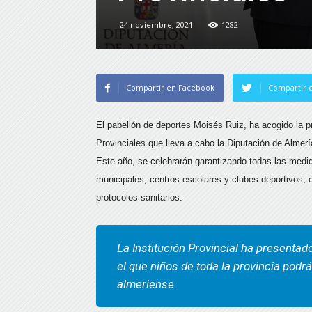
24 noviembre, 2021
1282
Compartir en Facebook
Compartir e
El pabellón de deportes Moisés Ruiz, ha acogido la 
Provinciales que lleva a cabo la Diputación de Almería
Este año, se celebrarán garantizando todas las medi
municipales, centros escolares y clubes deportivos, e
protocolos sanitarios.
La Institución Provincial ha presentad
el que niños de toda la provincia podr
almeriense