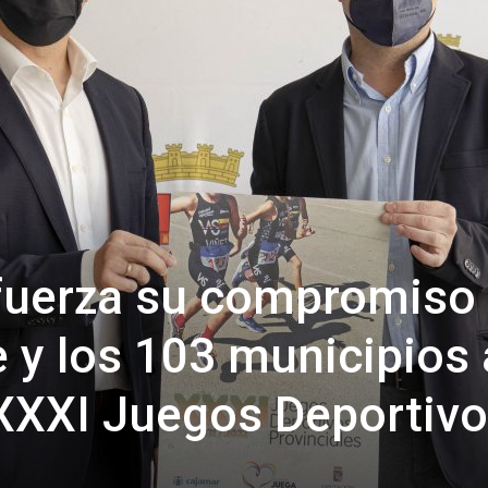
de
Almería
efuerza su compromiso
e y los 103 municipios 
 XXXI Juegos Deportiv