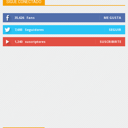
SIGUE CONECTADO
35,626
Fans
ME GUSTA
7,693
Seguidores
SEGUIR
1,240
suscriptores
SUSCRIBIRTE