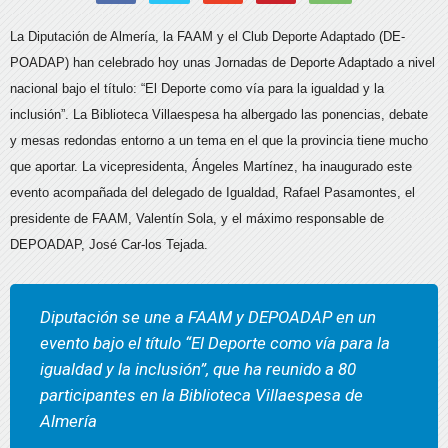
La Diputación de Almería, la FAAM y el Club Deporte Adaptado (DE-
POADAP) han celebrado hoy unas Jornadas de Deporte Adaptado a nivel
nacional bajo el título: “El Deporte como vía para la igualdad y la
inclusión”. La Biblioteca Villaespesa ha albergado las ponencias, debate
y mesas redondas entorno a un tema en el que la provincia tiene mucho
que aportar. La vicepresidenta, Ángeles Martínez, ha inaugurado este
evento acompañada del delegado de Igualdad, Rafael Pasamontes, el
presidente de FAAM, Valentín Sola, y el máximo responsable de
DEPOADAP, José Car-los Tejada.
Diputación se une a FAAM y DEPOADAP en un
evento bajo el título “El Deporte como vía para la
igualdad y la inclusión”, que ha reunido a 80
participantes en la Biblioteca Villaespesa de
Almería