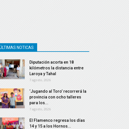
ÚLTIMAS NOTICAS
Diputación acorta en 18
kilómetros la distancia entre
Laroya y Tahal
7 agosto, 2026
‘Jugando al Toro’ recorrerá la
provincia con ocho talleres
para los...
7 agosto, 2026
El Flamenco regresa los días
14 y 15 a los Hornos...