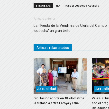
ETIQUETAS
IEA
Rafael Leopoldo Aguilera
Artículo anterior
La I Fiesta de la Vendimia de Uleila del Campo
‘cosecha’ un gran éxito
Artículo relacionados
Actualidad
Actuali
Diputación acorta en 18 kilómetros
Vélez-Rubio
la distancia entre Laroya y Tahal
con el preg
Diputación y