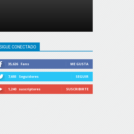
SIGUE CONECTADO
35,626
Fans
ME GUSTA
7,693
Seguidores
SEGUIR
1,240
suscriptores
SUSCRIBIRTE