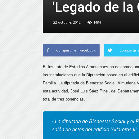
‘Legado de la
22 octubre, 2012
1484
Compartir en Facebook
Compartir e
El Instituto de Estudios Almerienses ha celebrado una
las instalaciones que la Diputación posee en el edifici
Familia. La diputada de Bienestar Social, Almudena Val
esta actividad, José Luis Sáez Pinel, del Departamen
total de tres ponencias.
«La diputada de Bienestar Social y el R
salón de actos del edificio ‘Alfareros II”