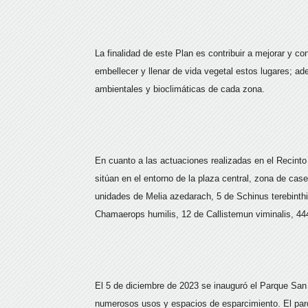
La finalidad de este Plan es contribuir a mejorar y co
embellecer y llenar de vida vegetal estos lugares; a
ambientales y bioclimáticas de cada zona.
En cuanto a las actuaciones realizadas en el Recinto
sitúan en el entorno de la plaza central, zona de cas
unidades de Melia azedarach, 5 de Schinus terebinthif
Chamaerops humilis, 12 de Callistemun viminalis, 444
El 5 de diciembre de 2023 se inauguró el Parque San 
numerosos usos y espacios de esparcimiento. El parq