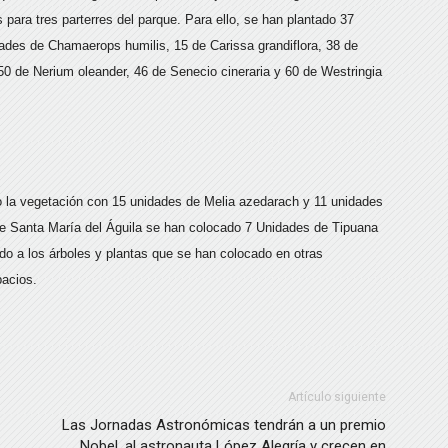
s para tres parterres del parque. Para ello, se han plantado 37
des de Chamaerops humilis, 15 de Carissa grandiflora, 38 de
50 de Nerium oleander, 46 de Senecio cineraria y 60 de Westringia
do la vegetación con 15 unidades de Melia azedarach y 11 unidades
 de Santa María del Águila se han colocado 7 Unidades de Tipuana
do a los árboles y plantas que se han colocado en otras
pacios.
Artículo siguiente
Las Jornadas Astronómicas tendrán a un premio
Nobel, al astronauta López Alegría y crecen en