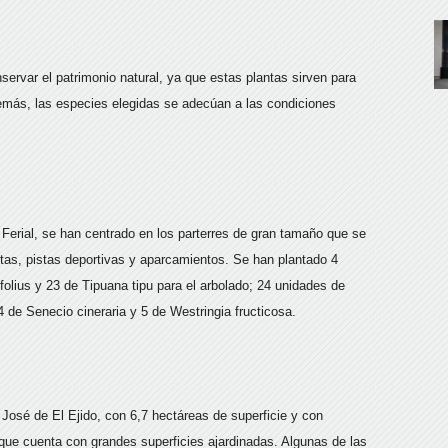
nservar el patrimonio natural, ya que estas plantas sirven para
demás, las especies elegidas se adecúan a las condiciones
 Ferial, se han centrado en los parterres de gran tamaño que se
etas, pistas deportivas y aparcamientos. Se han plantado 4
olius y 23 de Tipuana tipu para el arbolado; 24 unidades de
 de Senecio cineraria y 5 de Westringia fructicosa.
José de El Ejido, con 6,7 hectáreas de superficie y con
ue cuenta con grandes superficies ajardinadas. Algunas de las