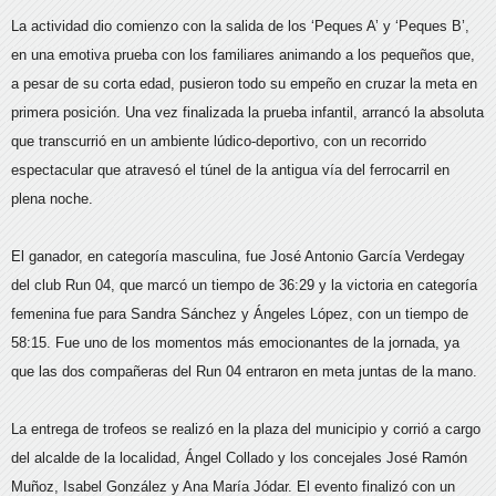
La actividad dio comienzo con la salida de los ‘Peques A’ y ‘Peques B’,
en una emotiva prueba con los familiares animando a los pequeños que,
a pesar de su corta edad, pusieron todo su empeño en cruzar la meta en
primera posición. Una vez finalizada la prueba infantil, arrancó la absoluta
que transcurrió en un ambiente lúdico-deportivo, con un recorrido
espectacular que atravesó el túnel de la antigua vía del ferrocarril en
plena noche.
El ganador, en categoría masculina, fue José Antonio García Verdegay
del club Run 04, que marcó un tiempo de 36:29 y la victoria en categoría
femenina fue para Sandra Sánchez y Ángeles López, con un tiempo de
58:15. Fue uno de los momentos más emocionantes de la jornada, ya
que las dos compañeras del Run 04 entraron en meta juntas de la mano.
La entrega de trofeos se realizó en la plaza del municipio y corrió a cargo
del alcalde de la localidad, Ángel Collado y los concejales José Ramón
Muñoz, Isabel González y Ana María Jódar. El evento finalizó con un