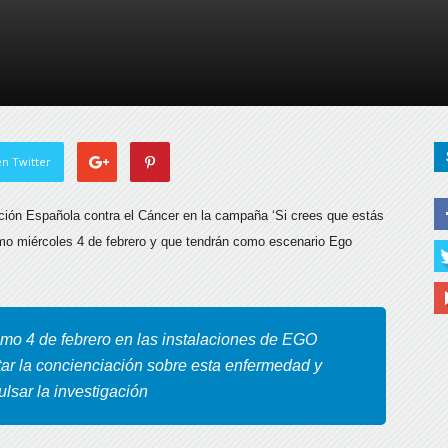
de
Almería
n Twitter
ación Española contra el Cáncer en la campaña ‘Si crees que estás
ximo miércoles 4 de febrero y que tendrán como escenario Ego
óximo 4 de febrero en las instalaciones de EGO
r la concienciación sobre esta enfermedad y
lsar la investigación