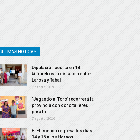
ÚLTIMAS NOTICAS
Diputación acorta en 18
kilómetros la distancia entre
Laroya y Tahal
7 agosto, 2026
‘Jugando al Toro’ recorrerá la
provincia con ocho talleres
para los...
7 agosto, 2026
El Flamenco regresa los días
14 y 15 a los Hornos...