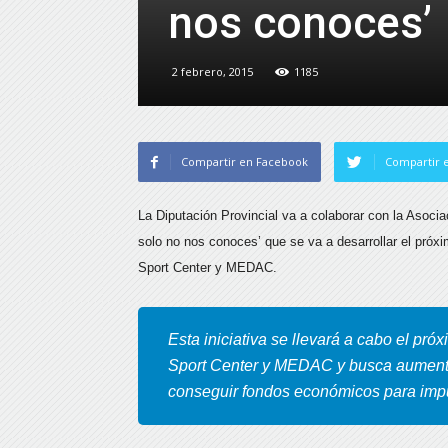
nos conoces’
2 febrero, 2015
1185
Compartir en Facebook
Compartir e
La Diputación Provincial va a colaborar con la Asoci
solo no nos conoces’ que se va a desarrollar el pró
Sport Center y MEDAC.
Esta iniciativa se llevará a cabo el pr
Sport Center y MEDAC y busca aumenta
conseguir fondos económicos para impu