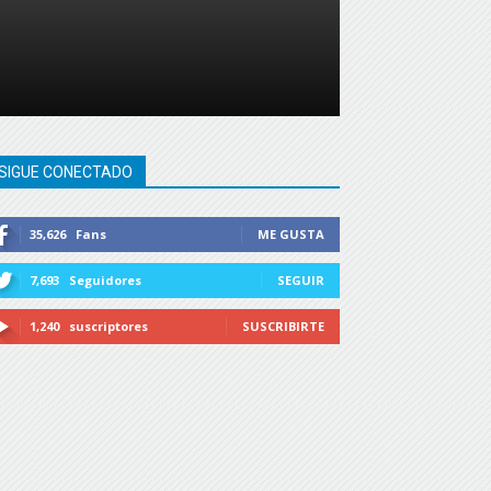
SIGUE CONECTADO
35,626
Fans
ME GUSTA
7,693
Seguidores
SEGUIR
1,240
suscriptores
SUSCRIBIRTE