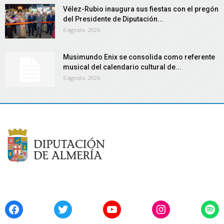
Vélez-Rubio inaugura sus fiestas con el pregón
del Presidente de Diputación...
6 agosto, 2026
Musimundo Enix se consolida como referente
musical del calendario cultural de...
5 agosto, 2026
Facebook
Twitter
YouTube
Instagram
Spo