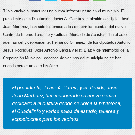
Tíjola vuelve a inaugurar una nueva infraestructura en el municipio. El
presidente de la Diputación, Javier A. García y el alcalde de Tíjola, José
Juan Martínez, han sido los encargados de abrir las puertas del nuevo
Centro de Interés Turístico y Cultural ‘Mercado de Abastos’. En el acto,
además del vicepresidente, Fernando Giménez, de los diputados Antonio
Jesús Rodríguez, José Antonio García y Mati Díaz y de miembros de la
Corporación Municipal, decenas de vecinos del municipio no se han
querido perder un acto histórico.
El presidente, Javier A. García, y el alcalde, José
Juan Martínez, han inaugurado un nuevo centro
dedicado a la cultura donde se ubica la biblioteca,
el Guadalinfo y varias salas de estudio, talleres y
exposiciones para los vecinos