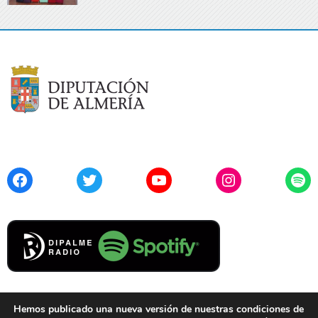
Facebook
Twitter
YouTube
Instagram
Spo
Hemos publicado una nueva versión de nuestras condiciones de