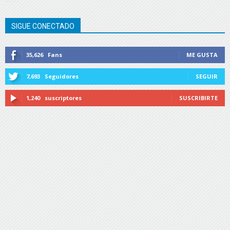
SIGUE CONECTADO
35,626
Fans
ME GUSTA
7,693
Seguidores
SEGUIR
1,240
suscriptores
SUSCRIBIRTE