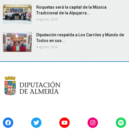
Roquetas será la capital de la Música
Tradicional de la Alpujarra...
4 agosto, 2026
Diputación respalda a Los Carriles y Mundo de
Todos en sus...
4 agosto, 2026
Facebook
Twitter
YouTube
Instagram
Spo