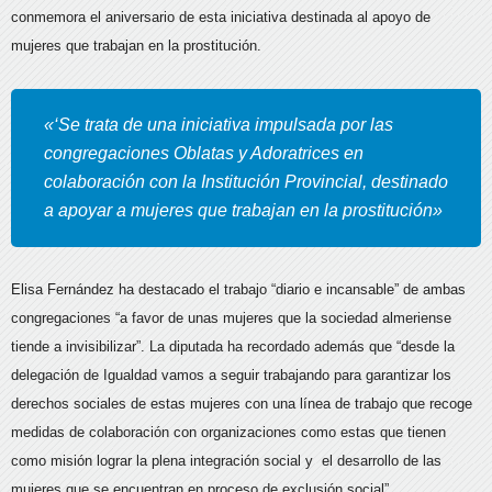
conmemora el aniversario de esta iniciativa destinada al apoyo de
mujeres que trabajan en la prostitución.
«‘Se trata de una iniciativa impulsada por las
congregaciones Oblatas y Adoratrices en
colaboración con la Institución Provincial, destinado
a apoyar a mujeres que trabajan en la prostitución»
Elisa Fernández ha destacado el trabajo “diario e incansable” de ambas
congregaciones “a favor de unas mujeres que la sociedad almeriense
tiende a invisibilizar”. La diputada ha recordado además que “desde la
delegación de Igualdad vamos a seguir trabajando para garantizar los
derechos sociales de estas mujeres con una línea de trabajo que recoge
medidas de colaboración con organizaciones como estas que tienen
como misión lograr la plena integración social y el desarrollo de las
mujeres que se encuentran en proceso de exclusión social”.