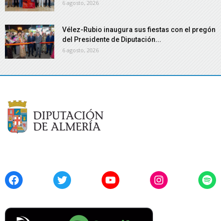
6 agosto, 2026
Vélez-Rubio inaugura sus fiestas con el pregón
del Presidente de Diputación...
6 agosto, 2026
Facebook
Twitter
YouTube
Instagram
Spo