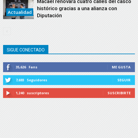
Macael renovará cuatro calles del casco
histórico gracias a una alianza con
Actualidad
Diputación
SIGUE CONECTADO
35,626
Fans
ME GUSTA
7,693
Seguidores
SEGUIR
1,240
suscriptores
SUSCRIBIRTE