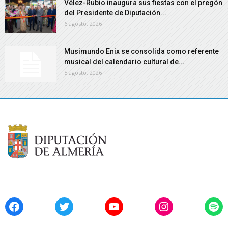
Vélez-Rubio inaugura sus fiestas con el pregón
del Presidente de Diputación...
6 agosto, 2026
Musimundo Enix se consolida como referente
musical del calendario cultural de...
5 agosto, 2026
Facebook
Twitter
YouTube
Instagram
Spo