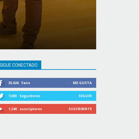
SIGUE CONECTADO
35,626
Fans
ME GUSTA
7,693
Seguidores
SEGUIR
1,240
suscriptores
SUSCRIBIRTE