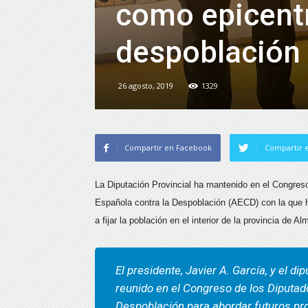
como epicentr
despoblación
26 agosto, 2019
1329
Compartir en Facebook
Compartir e
La Diputación Provincial ha mantenido en el Congres
Española contra la Despoblación (AECD) con la que h
a fijar la población en el interior de la provincia de Al
El presidente, Javier A. García, y el 
reunido en el Congreso de los Diputad
Despoblación para abordar futuros pr