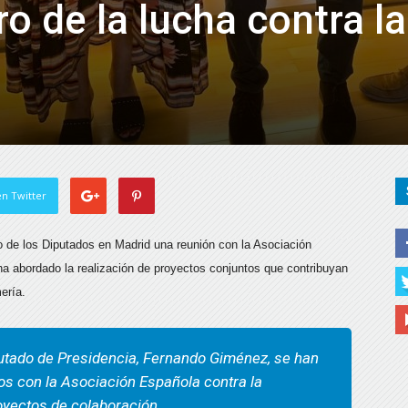
o de la lucha contra la
n Twitter
o de los Diputados en Madrid una reunión con la Asociación
a abordado la realización de proyectos conjuntos que contribuyan
mería.
diputado de Presidencia, Fernando Giménez, se han
os con la Asociación Española contra la
oyectos de colaboración