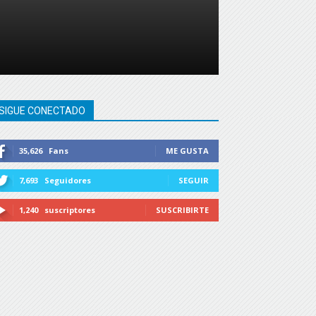
SIGUE CONECTADO
35,626
Fans
ME GUSTA
7,693
Seguidores
SEGUIR
1,240
suscriptores
SUSCRIBIRTE