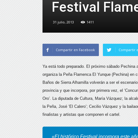
Festival Flam
31 julio, 2013
1411
Compartir en Facebook
Compartir e
Ya está todo preparado. El próximo sábado Pechina ac
organiza la Peña Flamenca El Yunque (Pechina) en c
Baños de Sierra Alhamilla volverán a ser el escenar
provincia y que incorpora, por primera vez, el ‘Conc
Oro’. La diputada de Cultura, María Vázquez; la alca
la Peña, José ‘El Calero’; Cecilio Vázquez y la baila
finalistas y artistas que componen el cartel.
«El histórico Festival incorpora este 