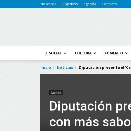
Nosotros
Objetivos
Agenda
Contacto
B. SOCIAL
CULTURA
FOMENTO
Inicio
Noticias
Diputación presenta el ‘Ca
Noticias
Diputación pr
con más sabor