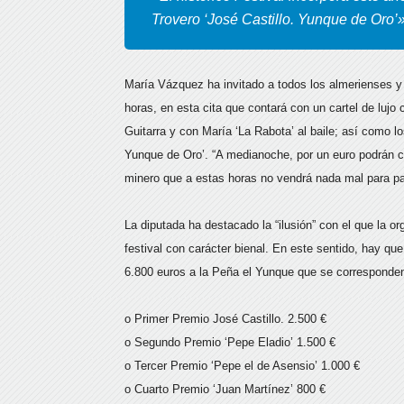
Trovero ‘José Castillo. Yunque de Oro’
María Vázquez ha invitado a todos los almerienses y v
horas, en esta cita que contará con un cartel de lujo
Guitarra y con María ‘La Rabota’ al baile; así como lo
Yunque de Oro’. “A medianoche, por un euro podrán c
minero que a estas horas no vendrá nada mal para pa
La diputada ha destacado la “ilusión” con el que la or
festival con carácter bienal. En este sentido, hay q
6.800 euros a la Peña el Yunque que se corresponden a
o Primer Premio José Castillo. 2.500 €
o Segundo Premio ‘Pepe Eladio’ 1.500 €
o Tercer Premio ‘Pepe el de Asensio’ 1.000 €
o Cuarto Premio ‘Juan Martínez’ 800 €