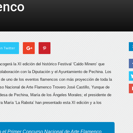
enco
de
Almería
n Twitter
ogerá la XI edición del histórico Festival ‘Caldo Minero’ que
olaboración con la Diputación y el Ayuntamiento de Pechina.
Los
io de uno de los eventos flamencos con más proyección de toda la
urso Nacional de Arte Flamenco Trovero José Castillo, Yunque de
ldesa de Pechina, María de los Ángeles Morales; el presidente de
ora María ‘La Rabota’ han presentado esta XI edición y a los
año el Primer Concurso Nacional de Arte Flamenco