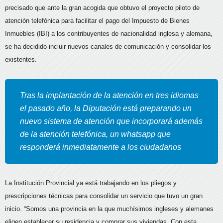
precisado que ante la gran acogida que obtuvo el proyecto piloto de
atención telefónica para facilitar el pago del Impuesto de Bienes
Inmuebles (IBI) a los contribuyentes de nacionalidad inglesa y alemana,
se ha decidido incluir nuevos canales de comunicación y consolidar los
existentes.
Tras la implantación de la atención en tres idiomas
el pasado año, la Diputación está preparando un
nuevo sistema de atención que incorporará además
de la atención telefónica, un whatsapp que
responderá inmediatamente a los ciudadanos
La Institución Provincial ya está trabajando en los pliegos y
prescripciones técnicas para consolidar un servicio que tuvo un gran
inicio. “Somos una provincia en la que muchísimos ingleses y alemanes
eligen establecer su residencia y comprar sus viviendas. Con esta