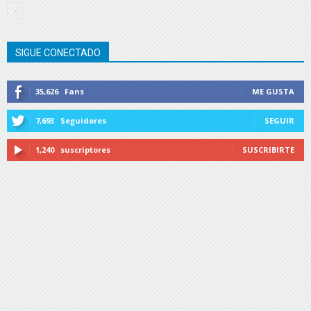
SIGUE CONECTADO
35,626
Fans
ME GUSTA
7,693
Seguidores
SEGUIR
1,240
suscriptores
SUSCRIBIRTE