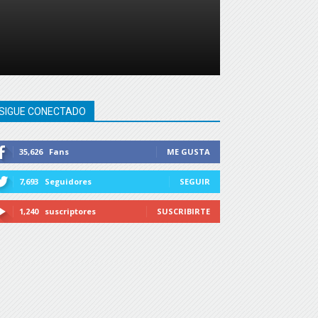
SIGUE CONECTADO
35,626
Fans
ME GUSTA
7,693
Seguidores
SEGUIR
1,240
suscriptores
SUSCRIBIRTE