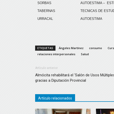
SORBAS
AUTOESTIMA – EST
TABERNAS
TECNICAS DE ESTU
URRACAL
AUTOESTIMA
ETIQUETAS
Ángeles Martínez
consumo
Curs
relaciones interpersonales
Salud
Artículo anterior
Almócita rehabilitará el ‘Salón de Usos Múltiple
gracias a Diputación Provincial
Artículo relacionados